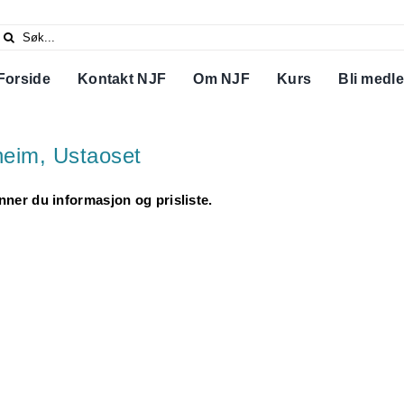
Search
or:
Forside
Kontakt NJF
Om NJF
Kurs
Bli medl
heim, Ustaoset
inner du informasjon og prisliste.