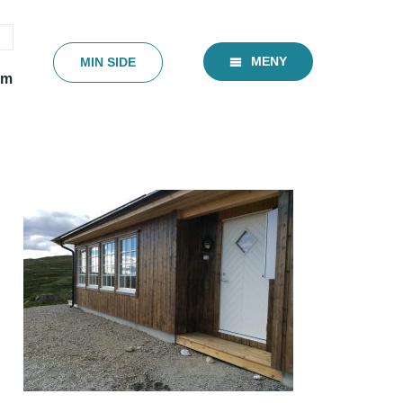
MENY
MIN SIDE
em