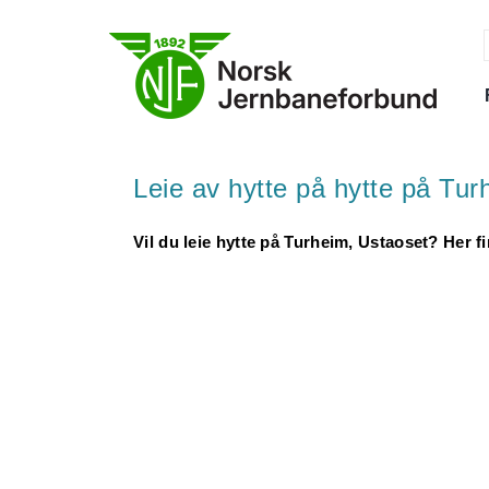
Skip
to
content
f
Leie av hytte på hytte på Tur
Vil du leie hytte på Turheim, Ustaoset? Her f