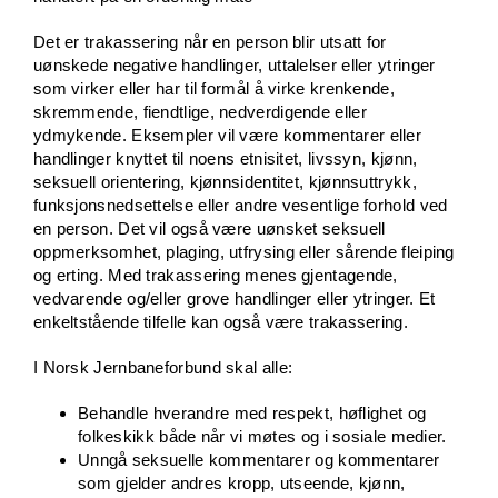
Det er trakassering når en person blir utsatt for
uønskede negative handlinger, uttalelser eller ytringer
som virker eller har til formål å virke krenkende,
skremmende, fiendtlige, nedverdigende eller
ydmykende. Eksempler vil være kommentarer eller
handlinger knyttet til noens etnisitet, livssyn, kjønn,
seksuell orientering, kjønnsidentitet, kjønnsuttrykk,
funksjonsnedsettelse eller andre vesentlige forhold ved
en person. Det vil også være uønsket seksuell
oppmerksomhet, plaging, utfrysing eller sårende fleiping
og erting. Med trakassering menes gjentagende,
vedvarende og/eller grove handlinger eller ytringer. Et
enkeltstående tilfelle kan også være trakassering.
I Norsk Jernbaneforbund skal alle:
Behandle hverandre med respekt, høflighet og
folkeskikk både når vi møtes og i sosiale medier.
Unngå seksuelle kommentarer og kommentarer
som gjelder andres kropp, utseende, kjønn,