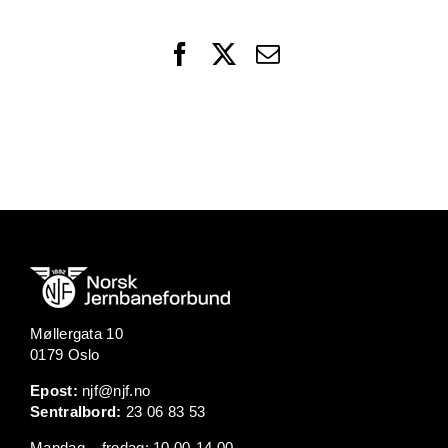
Facebook
X
Email
Møllergata 10
0179 Oslo
Epost:
njf@njf.no
Sentralbord:
23 06 83 53
Mandag – fredag: 10.00-14.00