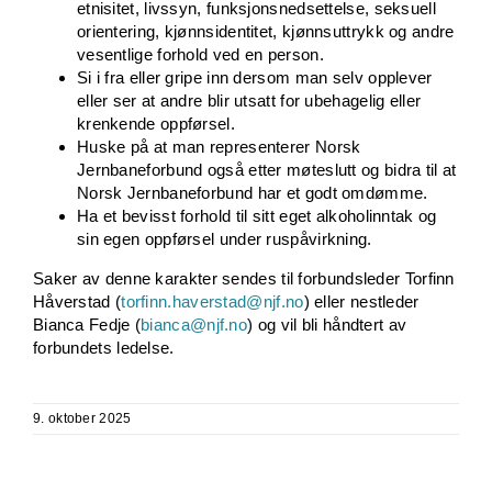
etnisitet, livssyn, funksjonsnedsettelse, seksuell
orientering, kjønnsidentitet, kjønnsuttrykk og andre
vesentlige forhold ved en person.
Si i fra eller gripe inn dersom man selv opplever
eller ser at andre blir utsatt for ubehagelig eller
krenkende oppførsel.
Huske på at man representerer Norsk
Jernbaneforbund også etter møteslutt og bidra til at
Norsk Jernbaneforbund har et godt omdømme.
Ha et bevisst forhold til sitt eget alkoholinntak og
sin egen oppførsel under ruspåvirkning.
Saker av denne karakter sendes til forbundsleder Torfinn
Håverstad (
torfinn.haverstad@njf.no
) eller nestleder
Bianca Fedje (
bianca@njf.no
) og vil bli håndtert av
forbundets ledelse.
9. oktober 2025