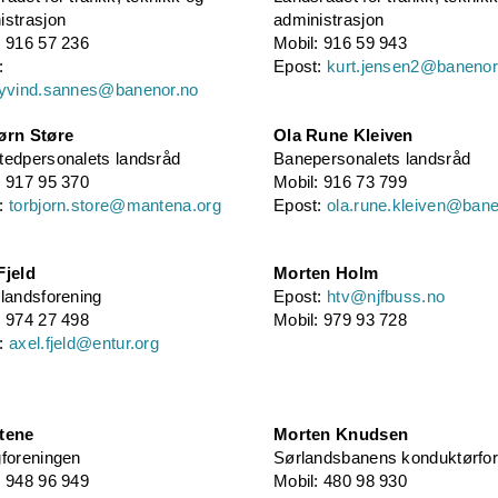
istrasjon
administrasjon
: 916 57 236
Mobil: 916 59 943
:
Epost:
kurt.jensen2@banenor
oyvind.sannes@banenor.no
ørn Støre
Ola Rune Kleiven
tedpersonalets landsråd
Banepersonalets landsråd
: 917 95 370
Mobil: 916 73 799
t:
torbjorn.store@mantena.org
Epost:
ola.rune.kleiven@bane
Fjeld
Morten Holm
 landsforening
Epost:
htv@njfbuss.no
: 974 27 498
Mobil: 979 93 728
t:
axel.fjeld@entur.org
tene
Morten Knudsen
gforeningen
Sørlandsbanens konduktørfor
: 948 96 949
Mobil: 480 98 930