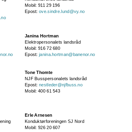
Mobil: 911 29 196
Epost:
ove.sindre.lund@vy.no
.no
Janina Hortman
Elektropersonalets landsråd
Mobil: 916 72 680
nor.no
Epost:
janina.hortman@banenor.no
Tone Thomte
NJF Busspersonalets landsråd
Epost:
nestleder@njfbuss.no
Mobil: 400 61 543
Erle Arnesen
ening
Konduktørforeningen SJ Nord
Mobil: 926 20 607