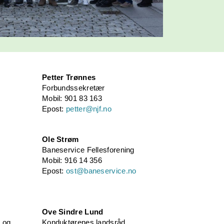
Petter Trønnes
Forbundssekretær
Mobil: 901 83 163
Epost:
petter@njf.no
Ole Strøm
Baneservice Fellesforening
Mobil: 916 14 356
Epost:
ost@baneservice.no
Ove Sindre Lund
k og
Konduktørenes landsråd