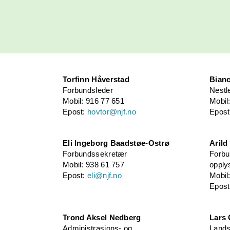
Torfinn Håverstad
Bianc
Forbundsleder
Nestl
Mobil: 916 77 651
Mobil
Epost:
hovtor@njf.no
Epos
Eli Ingeborg Baadstøe-Ostrø
Arild
Forbundssekretær
Forbu
Mobil: 938 61 757
opply
Epost:
eli@njf.no
Mobil
Epos
Trond Aksel Nedberg
Lars
Administrasjons- og
Landsr