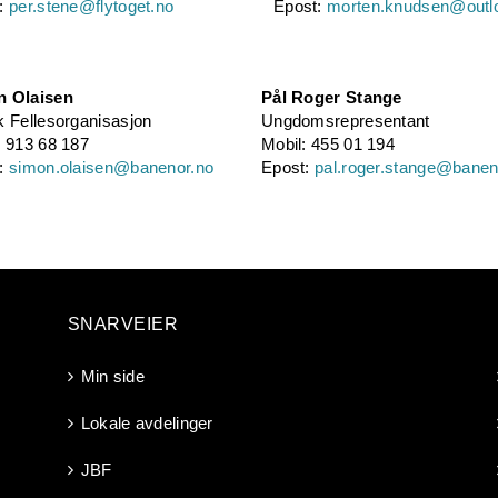
:
per.stene@flytoget.no
Epost:
morten.knudsen@outl
n Olaisen
Pål Roger Stange
k Fellesorganisasjon
Ungdomsrepresentant
: 913 68 187
Mobil: 455 01 194
t:
simon.olaisen@banenor.no
Epost:
pal.roger.stange@banen
SNARVEIER
Min side
Lokale avdelinger
JBF