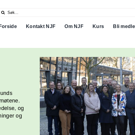
Search
or:
Forside
Kontakt NJF
Om NJF
Kurs
Bli medl
bunds
smøtene.
edelse, og
ninger og