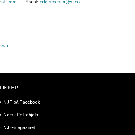
ook.com
Epost:
erle.arnesen@sj.no
or.n
LINKER
NJF på Facebook
Norsk Folkehjelp
NJF-magasinet