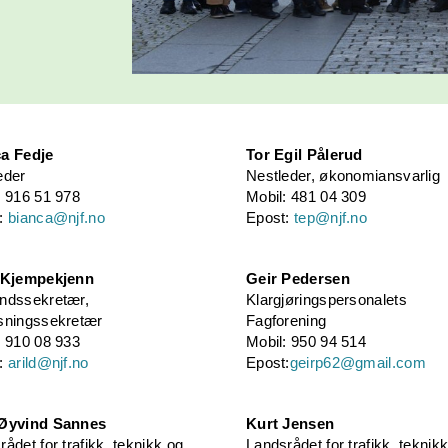
a Fedje
Tor Egil Pålerud
eder
Nestleder, økonomiansvarlig
: 916 51 978
Mobil: 481 04 309
t:
bianca@njf.no
Epost:
tep@njf.no
 Kjempekjenn
Geir Pedersen
ndssekretær,
Klargjøringspersonalets
sningssekretær
Fagforening
: 910 08 933
Mobil: 950 94 514
t:
arild@njf.no
Epost:
geirp62@gmail.com
 Øyvind Sannes
Kurt Jensen
ådet for trafikk, teknikk og
Landsrådet for trafikk, teknik