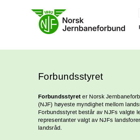
Skip
to
content
f
Forbundsstyret
Forbundsstyret
er Norsk Jernbanefor
(NJF) høyeste myndighet mellom land
Forbundsstyret består av NJFs valgte l
representanter valgt av NJFs landsfore
landsråd.