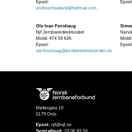
Epost:
Epost
andreashaaland@hotmail.com
Ole Ivan Fosshaug
Simo
Njf Jernbanedirektoratet
Narvi
Mobil: 474 58 636
Mobil
Epost:
Epos
ole.fosshaug@jernbanedirektoratet.no
Møllergata 10
0179 Oslo
Epost:
njf@njf.no
Sentralbord:
23 06 83 53