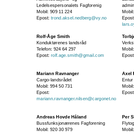
Ledelsespersonalets Fagforenig
admin
Mobil: 909 11 224
Mobil
Epost:
trond.aksel.nedberg@vy.no
Epost
lars.
Rolf-Åge Smith
Torbj
Konduktørenes landsråd
Verks
Telefon: 924 64 297
Mobil
Epost:
rolf.age.smith@gmail.com
Epos
Mariann Ravnanger
Axel 
Cargo-landsrådet
Entur
Mobil: 994 50 731
Mobil
Epost:
Epos
mariann.ravnanger.nilsen@cargonet.no
Andreas Hovde Håland
Per S
Bussfunksjonærenes Fagforening
Flyto
Mobil: 920 30 979
Mobil