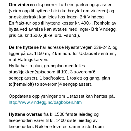
Om vinteren
disponerer Turheim parkeringsplasser
(veien opp til hyttene blir ikke brøytet om vinteren) og
snøskuterfrakt kan leies hos Inger- Brit Vindegg.
En frakt-tur opp til hyttene koster kr. 400.-. Renhold av
hytta ved avreise kan avtales med Inger- Brit Vindegg,
pris ca. kr 1500,-(ikke lørd. –sønd.).
De tre hyttene
har adresse Nyestølvegen 238-242, og
ligger på ca. 1150 m, 2 km nord for Ustaoset sentrum,
mot Hallingskarven.
Hytta har to plan, grunnplan med felles
stue/kjøkken(spisebord til 10), 3 soverom(6
sengeplasser), 1 bad/toalett, 1 toalett og gang, plan
to(hems/loft) to soverom(4 sengeplasser).
Oppdaterte opplysninger om Ustaoset kan hentes på.
http://www.vindegg.no/dagboken.htm
Hyttene overtas
fra kl.1500 første leiedag og
leieperioden varer til kl. 1400 siste leiedag av
leieperioden. Nøklene leveres samme sted som