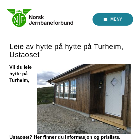
Skip
to
content
MENY
Leie av hytte på hytte på Turheim,
Ustaoset
Vil du leie
hytte på
Turheim,
Ustaoset? Her finner du informasjon og prisliste.