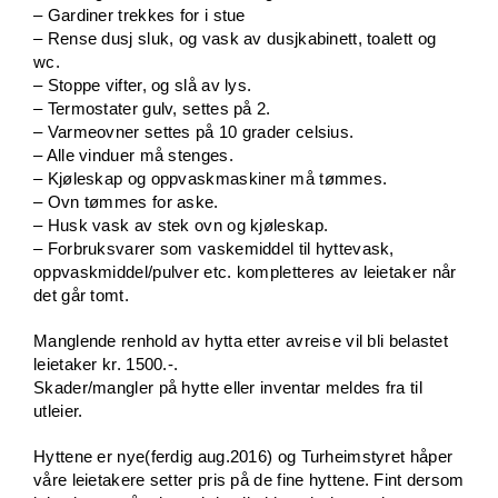
– Gardiner trekkes for i stue
– Rense dusj sluk, og vask av dusjkabinett, toalett og
wc.
– Stoppe vifter, og slå av lys.
– Termostater gulv, settes på 2.
– Varmeovner settes på 10 grader celsius.
– Alle vinduer må stenges.
– Kjøleskap og oppvaskmaskiner må tømmes.
– Ovn tømmes for aske.
– Husk vask av stek ovn og kjøleskap.
– Forbruksvarer som vaskemiddel til hyttevask,
oppvaskmiddel/pulver etc. kompletteres av leietaker når
det går tomt.
Manglende renhold av hytta etter avreise vil bli belastet
leietaker kr. 1500.-.
Skader/mangler på hytte eller inventar meldes fra til
utleier.
Hyttene er nye(ferdig aug.2016) og Turheimstyret håper
våre leietakere setter pris på de fine hyttene. Fint dersom