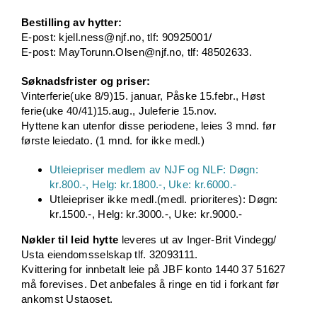
Bestilling av hytter:
E-post: kjell.ness@njf.no, tlf: 90925001/
E-post: MayTorunn.Olsen@njf.no, tlf: 48502633.
Søknadsfrister og priser:
Vinterferie(uke 8/9)15. januar, Påske 15.febr., Høst
ferie(uke 40/41)15.aug., Juleferie 15.nov.
Hyttene kan utenfor disse periodene, leies 3 mnd. før
første leiedato. (1 mnd. for ikke medl.)
Utleiepriser medlem av NJF og NLF: Døgn:
kr.800.-, Helg: kr.1800.-, Uke: kr.6000.-
Utleiepriser ikke medl.(medl. prioriteres): Døgn:
kr.1500.-, Helg: kr.3000.-, Uke: kr.9000.-
Nøkler til leid hytte
leveres ut av Inger-Brit Vindegg/
Usta eiendomsselskap tlf. 32093111.
Kvittering for innbetalt leie på JBF konto 1440 37 51627
må forevises. Det anbefales å ringe en tid i forkant før
ankomst Ustaoset.