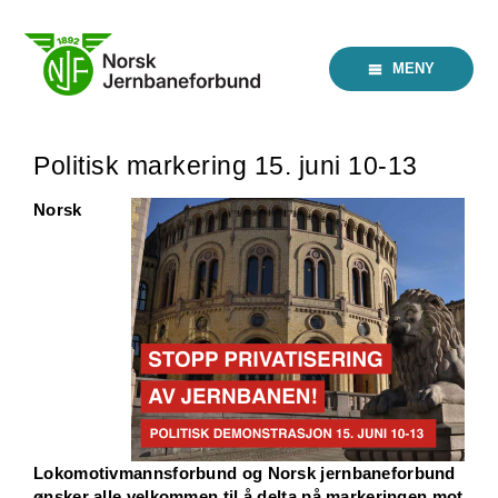
Skip
to
content
MENY
Politisk markering 15. juni 10-13
Norsk
Lokomotivmannsforbund og Norsk jernbaneforbund
ønsker alle velkommen til å delta på markeringen mot