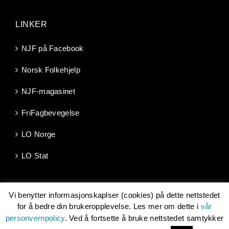
LINKER
NJF på Facebook
Norsk Folkehjelp
NJF-magasinet
FriFagbevegelse
LO Norge
LO Stat
Vi benytter informasjonskaplser (cookies) på dette nettstedet
for å bedre din brukeropplevelse. Les mer om dette i
vår
personvernpolicy
. Ved å fortsette å bruke nettstedet samtykker
Copyright 2026 | Norsk Jernbaneforbund, Møllergata 10, 0179
OSLO -
njf@njf.no
| Les om vår
personvernpolicy
| Utviklet av