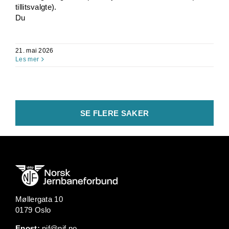
tillitsvalgte).
Du
21. mai 2026
Les mer
SE FLERE SAKER
Møllergata 10
0179 Oslo
Epost:
njf@njf.no