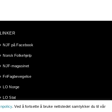
LINKER
NJF på Facebook
Norsk Folkehjelp
NJF-magasinet
FriFagbevegelse
LO Norge
LO Stat
npolicy
. Ved å fortsette å bruke nettstedet samtykker du til vår