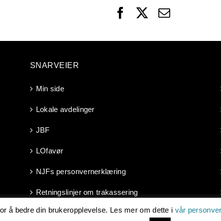
Facebook
X
Email
SNARVEIER
Min side
Lokale avdelinger
JBF
LOfavør
NJFs personvernerklæring
Retningslinjer om trakassering
 for å bedre din brukeropplevelse. Les mer om dette i
vår personver