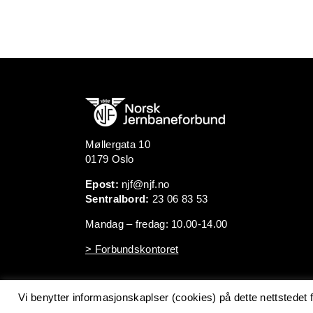
Møllergata 10
0179 Oslo
Epost:
njf@njf.no
Sentralbord:
23 06 83 53
Mandag – fredag: 10.00-14.00
> Forbundskontoret
Vi benytter informasjonskaplser (cookies) på dette nettstedet