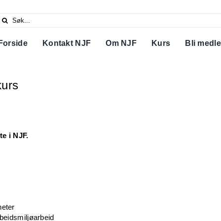
Search
or:
Forside
Kontakt NJF
Om NJF
Kurs
Bli medl
kurs
te i NJF.
heter
rbeidsmiljøarbeid