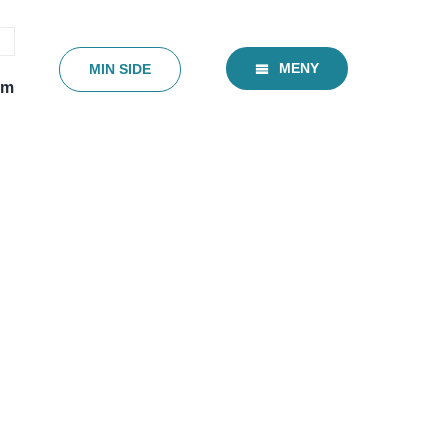
MENY
MIN SIDE
em