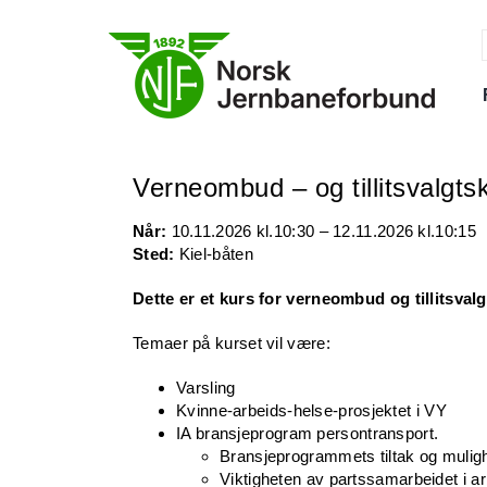
Skip
to
content
f
Verneombud – og tillitsvalgts
Når:
10.11.2026 kl.10:30 – 12.11.2026 kl.10:15
Sted:
Kiel-båten
Dette er et kurs for verneombud og tillitsvalg
Temaer på kurset vil være:
Varsling
Kvinne-arbeids-helse-prosjektet i VY
IA bransjeprogram persontransport.
Bransjeprogrammets tiltak og mulig
Viktigheten av partssamarbeidet i a