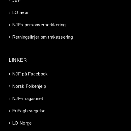
JBF
LOfavør
NJFs personvernerklæring
Retningslinjer om trakassering
LINKER
NJF på Facebook
Norsk Folkehjelp
NJF-magasinet
FriFagbevegelse
LO Norge