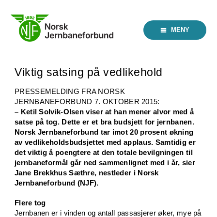
Skip
to
content
MENY
Viktig satsing på vedlikehold
PRESSEMELDING FRA NORSK
JERNBANEFORBUND 7. OKTOBER 2015:
– Ketil Solvik-Olsen viser at han mener alvor med å
satse på tog. Dette er et bra budsjett for jernbanen.
Norsk Jernbaneforbund tar imot 20 prosent økning
av vedlikeholdsbudsjettet med applaus. Samtidig er
det viktig å poengtere at den totale bevilgningen til
jernbaneformål går ned sammenlignet med i år, sier
Jane Brekkhus Sæthre, nestleder i Norsk
Jernbaneforbund (NJF).
Flere tog
Jernbanen er i vinden og antall passasjerer øker, mye på