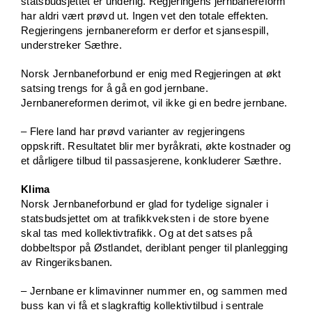
statsbudsjettet er underlig. Regjeringens jernbanereform
har aldri vært prøvd ut. Ingen vet den totale effekten.
Regjeringens jernbanereform er derfor et sjansespill,
understreker Sæthre.
Norsk Jernbaneforbund er enig med Regjeringen at økt
satsing trengs for å gå en god jernbane.
Jernbanereformen derimot, vil ikke gi en bedre jernbane.
– Flere land har prøvd varianter av regjeringens
oppskrift. Resultatet blir mer byråkrati, økte kostnader og
et dårligere tilbud til passasjerene, konkluderer Sæthre.
Klima
Norsk Jernbaneforbund er glad for tydelige signaler i
statsbudsjettet om at trafikkveksten i de store byene
skal tas med kollektivtrafikk. Og at det satses på
dobbeltspor på Østlandet, deriblant penger til planlegging
av Ringeriksbanen.
– Jernbane er klimavinner nummer en, og sammen med
buss kan vi få et slagkraftig kollektivtilbud i sentrale