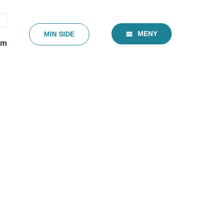
MENY
MIN SIDE
em