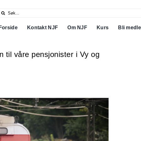
Search
or:
Forside
Kontakt NJF
Om NJF
Kurs
Bli medl
n til våre pensjonister i Vy og