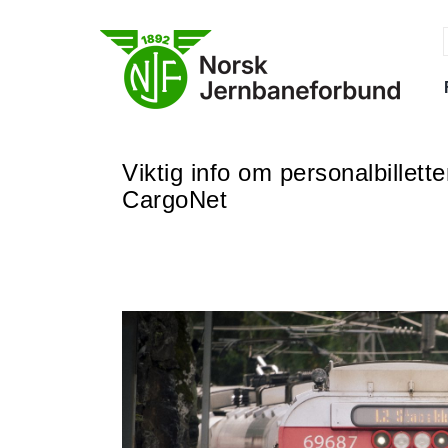
Skip
to
content
f
Viktig info om personalbillette
CargoNet