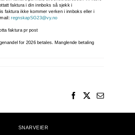
tatt faktura i din innboks så sjekk i
 faktura ikke kommer verken i innboks eller i
 mail:
regnskapSG23@vy.no
tta faktura pr post
genandel for 2026 betales. Manglende betaling
Facebook
X
Email
SNARVEIER