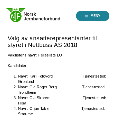
Skip
to
content
MENY
Valg av ansatterepresentanter til
styret i Nettbuss AS 2018
Valglistens navn: Fellesliste LO
Kandidater:
Navn: Kari Folkvord Tjenestested:
Grenland
Navn: Ole Roger Berg Tjenestested:
Trondheim
Navn: Ola Skorem Tjenestested:
Flisa
Navn: Ørjan Takle Tjenestested:
Straume