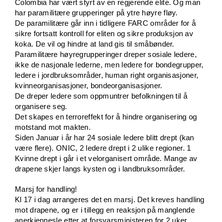
Colombia har vært styrt av en regjerende elite. Og man
har paramilitære grupperinger på ytre høyre fløy.
De paramilitære går inn i tidligere FARC områder for å
sikre fortsatt kontroll for eliten og sikre produksjon av
koka. De vil og hindre at land gis til småbønder.
Paramilitære høyregrupperinger dreper sosiale ledere,
ikke de nasjonale lederne, men ledere for bondegrupper,
ledere i jordbruksområder, human right organisasjoner,
kvinneorganisasjoner, bondeorganisasjoner.
De dreper ledere som oppmuntrer befolkningen til å
organisere seg.
Det skapes en terroreffekt for å hindre organisering og
motstand mot makten.
Siden Januar i år har 24 sosiale ledere blitt drept (kan
være flere). ONIC, 2 ledere drept i 2 ulike regioner. 1
Kvinne drept i går i et velorganisert område. Mange av
drapene skjer langs kysten og i landbruksområder.
Marsj for handling!
Kl 17 i dag arrangeres det en marsj. Det kreves handling
mot drapene, og er i tillegg en reaksjon på manglende
anerkjennesle etter at forsvarsministeren for 2 uker