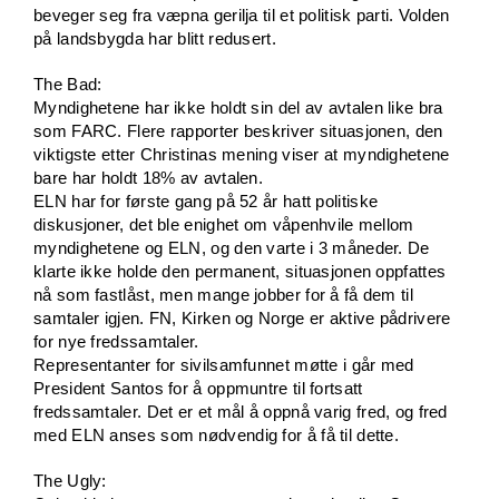
beveger seg fra væpna gerilja til et politisk parti. Volden
på landsbygda har blitt redusert.
The Bad:
Myndighetene har ikke holdt sin del av avtalen like bra
som FARC. Flere rapporter beskriver situasjonen, den
viktigste etter Christinas mening viser at myndighetene
bare har holdt 18% av avtalen.
ELN har for første gang på 52 år hatt politiske
diskusjoner, det ble enighet om våpenhvile mellom
myndighetene og ELN, og den varte i 3 måneder. De
klarte ikke holde den permanent, situasjonen oppfattes
nå som fastlåst, men mange jobber for å få dem til
samtaler igjen. FN, Kirken og Norge er aktive pådrivere
for nye fredssamtaler.
Representanter for sivilsamfunnet møtte i går med
President Santos for å oppmuntre til fortsatt
fredssamtaler. Det er et mål å oppnå varig fred, og fred
med ELN anses som nødvendig for å få til dette.
The Ugly: