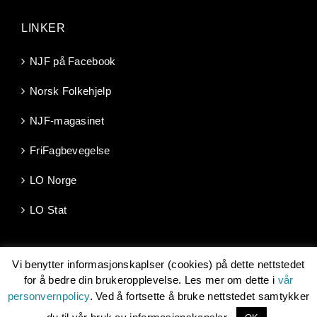
LINKER
NJF på Facebook
Norsk Folkehjelp
NJF-magasinet
FriFagbevegelse
LO Norge
LO Stat
Vi benytter informasjonskaplser (cookies) på dette nettstedet
for å bedre din brukeropplevelse. Les mer om dette i
vår
personvernpolicy
. Ved å fortsette å bruke nettstedet samtykker
Copyright 2026 | Norsk Jernbaneforbund, Møllergata 10, 0179
OSLO -
njf@njf.no
| Les om vår
personvernpolicy
| Utviklet av