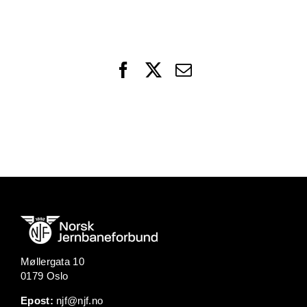
Facebook
X
Email
Møllergata 10
0179 Oslo
Epost:
njf@njf.no