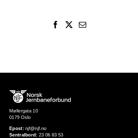
Facebook
X
Email
Møllergata 10
0179 Oslo
Epost:
njf@njf.no
Sentralbord:
23 06 83 53