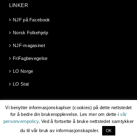
LINKER
NJF på Facebook
Norsk Folkehjelp
NJF-magasinet
FriFagbevegelse
LO Norge
LO Stat
Vi benytter informasjonskaplser (cookies) på dette nettstedet
for å bedre din brukeropplevelse. Les mer om dette i
vår
personvernpolicy
. Ved å fortsette å bruke nettstedet samtykker
Copyright 2026 | Norsk Jernbaneforbund, Møllergata 10, 0179
OSLO -
njf@njf.no
| Les om vår
personvernpolicy
| Utviklet av
du til vår bruk av informasjonskapsler.
OK
LO Media