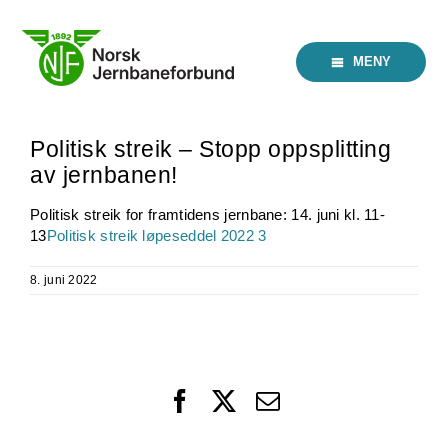
Skip
to
content
MENY
Politisk streik – Stopp oppsplitting
av jernbanen!
Politisk streik for framtidens jernbane: 14. juni kl. 11-
13
Politisk streik løpeseddel 2022 3
8. juni 2022
Facebook
X
Email