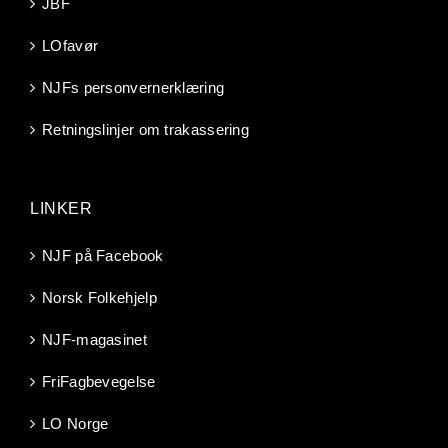
JBF
LOfavør
NJFs personvernerklæring
Retningslinjer om trakassering
LINKER
NJF på Facebook
Norsk Folkehjelp
NJF-magasinet
FriFagbevegelse
LO Norge