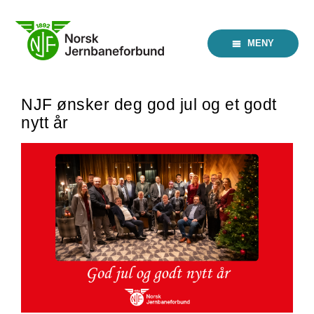
Skip
to
content
MENY
NJF ønsker deg god jul og et godt
nytt år