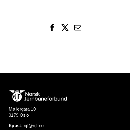
Facebook
X
Email
Møllergata 10
0179 Oslo
Epost:
njf@njf.no