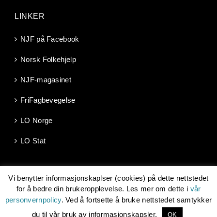
LINKER
NJF på Facebook
Norsk Folkehjelp
NJF-magasinet
FriFagbevegelse
LO Norge
LO Stat
Vi benytter informasjonskaplser (cookies) på dette nettstedet
for å bedre din brukeropplevelse. Les mer om dette i
vår
personvernpolicy
. Ved å fortsette å bruke nettstedet samtykker
Copyright 2026 | Norsk Jernbaneforbund, Møllergata 10, 0179
OSLO -
njf@njf.no
| Les om vår
personvernpolicy
| Utviklet av
du til vår bruk av informasjonskapsler.
OK