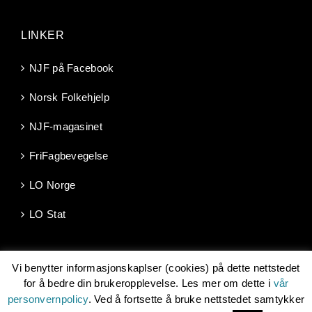
LINKER
NJF på Facebook
Norsk Folkehjelp
NJF-magasinet
FriFagbevegelse
LO Norge
LO Stat
Vi benytter informasjonskaplser (cookies) på dette nettstedet
for å bedre din brukeropplevelse. Les mer om dette i
vår
personvernpolicy
. Ved å fortsette å bruke nettstedet samtykker
Copyright 2026 | Norsk Jernbaneforbund, Møllergata 10, 0179