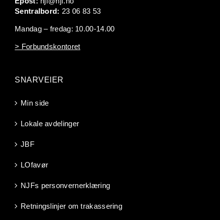
Epost:
njf@njf.no
Sentralbord:
23 06 83 53
Mandag – fredag: 10.00-14.00
> Forbundskontoret
SNARVEIER
Min side
Lokale avdelinger
JBF
LOfavør
NJFs personvernerklæring
Retningslinjer om trakassering