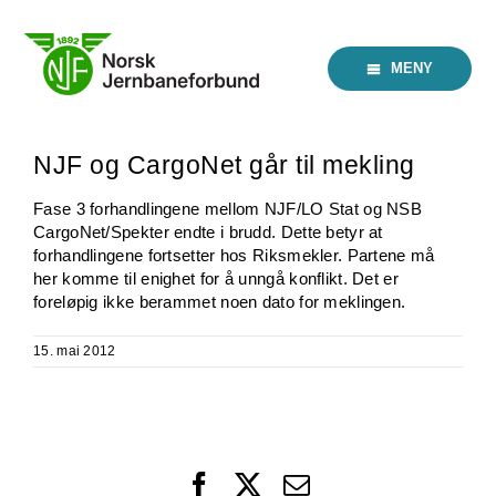
Skip
to
content
MENY
NJF og CargoNet går til mekling
Fase 3 forhandlingene mellom NJF/LO Stat og NSB
CargoNet/Spekter endte i brudd. Dette betyr at
forhandlingene fortsetter hos Riksmekler. Partene må
her komme til enighet for å unngå konflikt. Det er
foreløpig ikke berammet noen dato for meklingen.
15. mai 2012
Facebook
X
Email