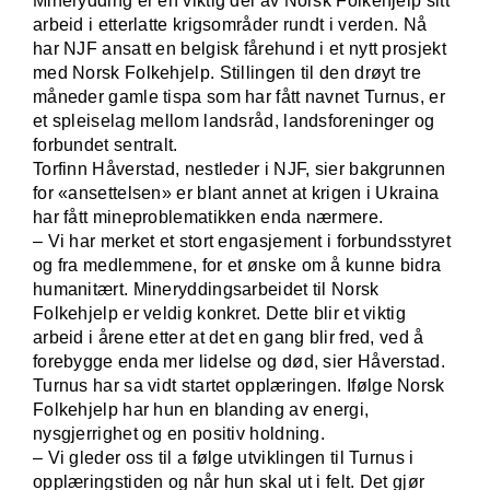
Minerydding er en viktig del av Norsk Folkehjelp sitt
arbeid i etterlatte krigsområder
rundt i verden. Nå
har NJF ansatt en belgisk fårehund i et nytt prosjekt
med Norsk Folkehjelp. Stillingen til den drøyt tre
måneder gamle tispa som har fått navnet Turnus, er
et spleiselag mellom landsråd, landsforeninger og
forbundet sentralt.
Torfinn Håverstad, nestleder i NJF, sier bakgrunnen
for «ansettelsen» er blant annet at krigen i Ukraina
har fått mineproblematikken enda nærmere.
– Vi har merket et stort engasjement i forbundsstyret
og fra medlemmene, for et ønske om å kunne bidra
humanitært. Mineryddingsarbeidet til Norsk
Folkehjelp er veldig konkret. Dette blir et viktig
arbeid i årene etter at det en gang blir fred, ved å
forebygge enda mer lidelse og død, sier Håverstad.
Turnus har sa vidt startet opplæringen.
Ifølge Norsk
Folkehjelp har hun en blanding av energi,
nysgjerrighet og en positiv holdning.
– Vi gleder oss til a følge utviklingen til Turnus i
opplæringstiden og når hun skal ut i felt. Det gjør