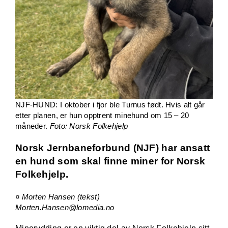
NJF-HUND: I oktober i fjor ble Turnus født. Hvis alt går
etter planen, er hun opptrent minehund om 15 – 20
måneder.
Foto: Norsk Folkehjelp
Norsk Jernbaneforbund (NJF) har ansatt
en hund som skal finne miner for Norsk
Folkehjelp.
¤ Morten Hansen (tekst)
Morten.Hansen@lomedia.no