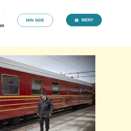
MENY
MIN SIDE
em