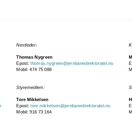
Nestleder:
K
Thomas Nygreen
M
Epost:
thomas.nygreen@jernbanedirektoratet.no
E
Mobil: 474 75 088
M
Styremedlem:
S
Tore Mikkelsen
H
o
Epost:
tore.mikkelsen@jernbanedirektoratet.no
E
Mobil: 916 73 164
M