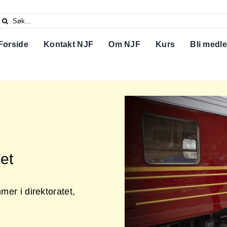
Search
or:
Forside
Kontakt NJF
Om NJF
Kurs
Bli medl
et
er i direktoratet,