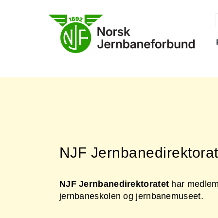
Skip
to
content
f
NJF Jernbanedirektorat
NJF Jernbanedirektoratet
har medlemm
jernbaneskolen og jernbanemuseet.