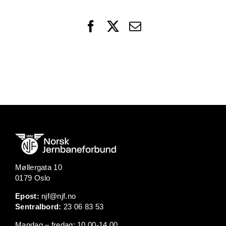
Facebook
X
Email
Møllergata 10
0179 Oslo
Epost:
njf@njf.no
Sentralbord:
23 06 83 53
Mandag – fredag: 10.00-14.00