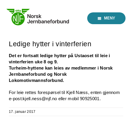
Skip
to
content
MENY
Ledige hytter i vinterferien
Det er fortsatt ledige hytter på Ustaoset til leie i
vinterferien uke 8 og 9.
Turheim-hyttene kan leies av medlemmer i Norsk
Jernbaneforbund og Norsk
Lokomotivmannsforbund.
For leie rettes forespørsel til Kjell Næss, enten gjennom
e-post:kjell.ness@njf.no eller mobil 90925001.
17. januar 2017