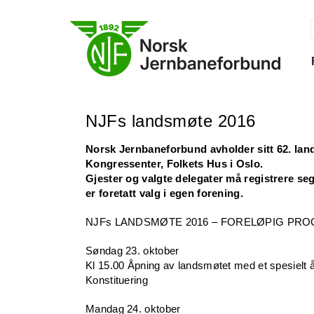
Skip
to
content
f
NJFs landsmøte 2016
Norsk Jernbaneforbund avholder sitt 62. land
Kongressenter, Folkets Hus i Oslo.
Gjester og valgte delegater må registrere seg
er foretatt valg i egen forening.
NJFs LANDSMØTE 2016 – FORELØPIG PR
Søndag 23. oktober
Kl 15.00 Åpning av landsmøtet med et spesielt
Konstituering
Mandag 24. oktober