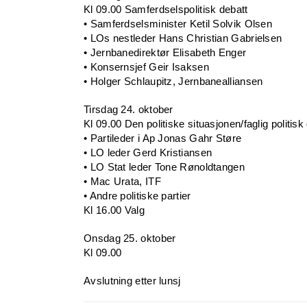
Kl 09.00 Samferdselspolitisk debatt
• Samferdselsminister Ketil Solvik Olsen
• LOs nestleder Hans Christian Gabrielsen
• Jernbanedirektør Elisabeth Enger
• Konsernsjef Geir Isaksen
• Holger Schlaupitz, Jernbanealliansen
Tirsdag 24. oktober
Kl 09.00 Den politiske situasjonen/faglig politisk
• Partileder i Ap Jonas Gahr Støre
• LO leder Gerd Kristiansen
• LO Stat leder Tone Rønoldtangen
• Mac Urata, ITF
• Andre politiske partier
Kl 16.00 Valg
Onsdag 25. oktober
Kl 09.00
Avslutning etter lunsj