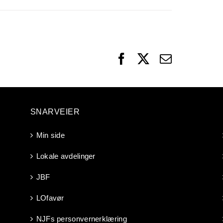
Facebook
X
Email
SNARVEIER
Min side
Lokale avdelinger
JBF
LOfavør
NJFs personvernerklæring