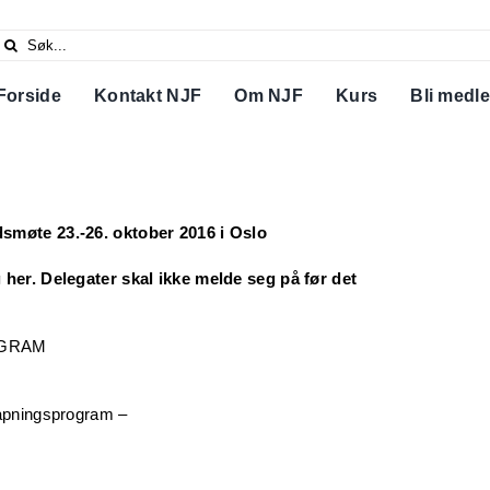
Search
or:
Forside
Kontakt NJF
Om NJF
Kurs
Bli medl
smøte 23.-26. oktober 2016 i Oslo
 her. Delegater skal ikke melde seg på før det
OGRAM
 åpningsprogram –