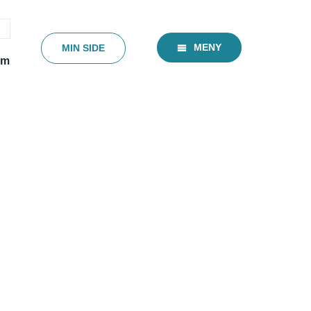
MENY
MIN SIDE
em