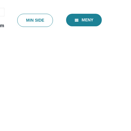
MENY
MIN SIDE
em