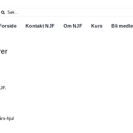
Search
or:
Forside
Kontakt NJF
Om NJF
Kurs
Bli medl
rer
NJF.
års-hjul