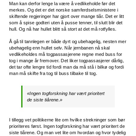
Man kan derfor lenge la være å vedlikeholde før det
merkes. Og det er det norske samferdselsministere i
skiftende regjeringer har gjort over mange tiår. Det er litt
som å spise godteri uten å pusse tenner, til slutt blir det
hull. Og nå har hullet blitt så stort at det må rotfylles.
Å gå til tannlegen er både dyrt og ubehagelig, nesten mer
ubehagelig enn hullet selv. Når jernbanen nå skal
vedlikeholdes må togpassasjerene regne med buss for
tog i mange år fremover. Det liker togpassasjerer dårlig,
det tar ofte lengre tid fordi man da må stå i bilkø og fordi
man må skifte fra tog til buss tilbake til tog.
«Ingen togforskning har vært prioritert
de siste tiårene.»
I tillegg vet politikerne lite om hvilke strekninger som bør
prioriteres først. Ingen togforskning har vært prioritert de
siste tiårene. Og man vet lite om hvordan og hvor tydelig