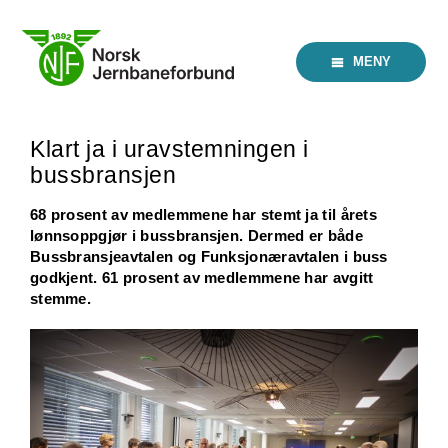
Skip
to
content
MENY
Klart ja i uravstemningen i
bussbransjen
68 prosent av medlemmene har stemt ja til årets
lønnsoppgjør i bussbransjen. Dermed er både
Bussbransjeavtalen og Funksjonæravtalen i buss
godkjent. 61 prosent av medlemmene har avgitt
stemme.