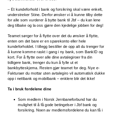
– Et kundeforhold i bank og forsikring skal være enkelt,
understreker Stine. Derfor ønsker vi å kunne tilby dette
for alle som vurderer å bytte bank til Jbf – du kan lene
deg tilbake og la oss gjøre den kjedelige jobben for deg!
Teamet sørger for å flytte over det du ønsker å flytte,
enten om det bare er en sparekonto eller hele
kundeforholdet. I tillegg bestiller de opp alt du trenger for
å kunne komme raskt i gang i ny bank, som BankID og
kort. For å flytte over alle dine avtalegiroer fra din
tidligere bank, trenger du kun å fylle ut et
bankbytteskjema. Resten gjør teamet for deg. Nye e-
Fakturaer du mottar uten avtalegiro vil automatisk dukke
opp i nettbank og mobilbank – enklere blir det ikke!
Ta i bruk fordelene dine
Som medlem i Norsk Jernbaneforbund har du
mulighet til å få gode betingelser i Jbf bank og
forsikring. Noen av medlemsfordelene du kan få i