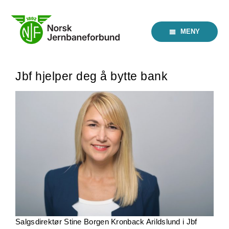
Skip
to
content
MENY
Jbf hjelper deg å bytte bank
Salgsdirektør Stine Borgen Kronback Arildslund i Jbf