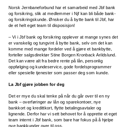
Norsk Jernbaneforbund har et samarbeid med Jbf bank
og forsikring, slik at medlemmer i Njf kan bli både bank-
og forsikringskunde. Ønsker du å bytte bank til Jbf, har
de et helt eget team til disposisjon!
– Vi i Jbf bank og forsikring opplever at mange synes det
er vanskelig og tungvint å bytte bank, selv om det kan
komme med mange fordeler ved å gjøre et bankbytte,
forteller salgsdirektør Stine Borgen Kronback Arildslund.
Det kan være alt fra bedre rente på lån, personlig
oppfølging og kundeservice, gode fordelsprogrammer
eller spesielle tjenester som passer deg som kunde.
La Jbf gjøre jobben for deg
Det er mye du skal tenke på når du går over til en ny
bank – overføringer av lån og sparekontoer, nye
bankkort og kredittkort, flytte betalingsavtaler og
lignende. Derfor har vi sett behovet for å opprette et eget
team internt i Jbf bank, som bare har fokus på å hjelpe
nye bankkunder over til oss.