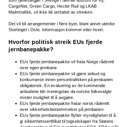
som tjenestegjør i Sverige i nevnte tidsrom for Vy,
CargoNet, Green Cargo, Hector Rail og LKAB
Malmtrafikk, vil ikke bli omfattet av streiken.
Det vil bli arrangementer i flere byer, blant annet utenfor
Stortinget i Oslo. Informasjon kommer etter hvert.
Hvorfor politisk streik EUs fjerde
jernbanepakke?
EUs fjerde jernbanepakke vil frata Norge råderett
over egen jernbane
EUs fjerde jernbanepakke vil gjøre anbud og
konkurranse innen persontrafikken på jernbanen
obligatorisk. En evaluering av de kommende
anbudene blir meningsløs da norske folkevalgte
mister mulighet til å avgjøre.
EUs fjerde jernbanepakke fratar norsk råderett
over sikkerhetsbestemmelser på jernbanen
EUs fjerde jernbanepakke flytter myndigheten til å
gi sikkerhetssertifikat til togselskaper fra Statens