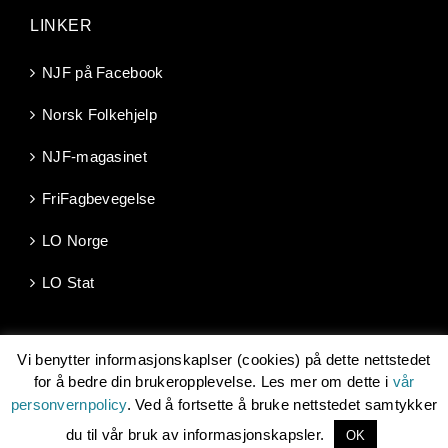
LINKER
NJF på Facebook
Norsk Folkehjelp
NJF-magasinet
FriFagbevegelse
LO Norge
LO Stat
Vi benytter informasjonskaplser (cookies) på dette nettstedet
for å bedre din brukeropplevelse. Les mer om dette i
vår
personvernpolicy
. Ved å fortsette å bruke nettstedet samtykker
Copyright 2026 | Norsk Jernbaneforbund, Møllergata 10, 0179
OSLO -
njf@njf.no
| Les om vår
personvernpolicy
| Utviklet av
du til vår bruk av informasjonskapsler.
OK
LO Media