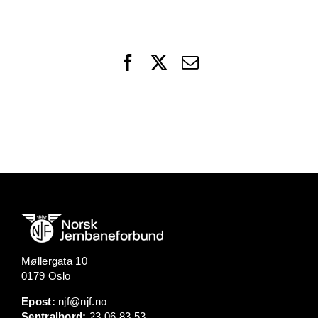
Facebook
X
Email
Møllergata 10
0179 Oslo
Epost:
njf@njf.no
Sentralbord:
23 06 83 53