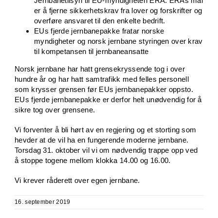
Jernbanetilsyn til EU-myndigheten ERA. ERAs mål
er å fjerne sikkerhetskrav fra lover og forskrifter og
overføre ansvaret til den enkelte bedrift.
EUs fjerde jernbanepakke fratar norske
myndigheter og norsk jernbane styringen over krav
til kompetansen til jernbaneansatte
Norsk jernbane har hatt grensekryssende tog i over
hundre år og har hatt samtrafikk med felles personell
som krysser grensen før EUs jernbanepakker oppsto.
EUs fjerde jernbanepakke er derfor helt unødvendig for å
sikre tog over grensene.
Vi forventer å bli hørt av en regjering og et storting som
hevder at de vil ha en fungerende moderne jernbane.
Torsdag 31. oktober vil vi om nødvendig trappe opp ved
å stoppe togene mellom klokka 14.00 og 16.00.
Vi krever råderett over egen jernbane.
16. september 2019