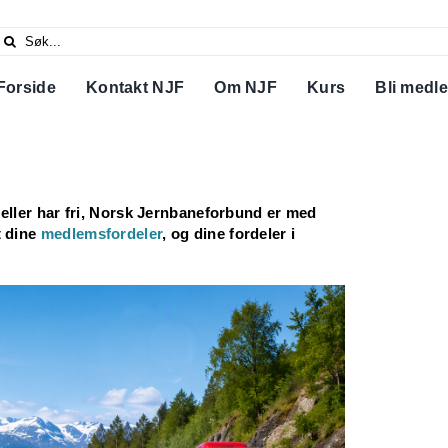
Search
or:
Forside
Kontakt NJF
Om NJF
Kurs
Bli medl
eller har fri, Norsk Jernbaneforbund er med
t dine
medlemsfordeler
, og dine fordeler i