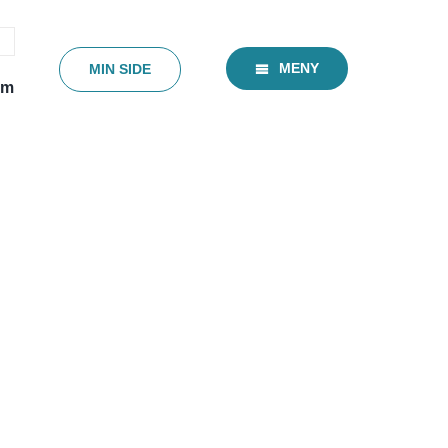
MENY
MIN SIDE
em