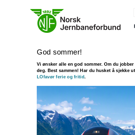
Skip
to
content
f
God sommer!
Vi ønsker alle en god sommer. Om du jobber 
deg. Best sammen! Har du husket å sjekke u
LOfavør ferie og fritid
.