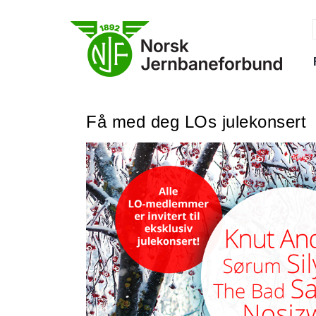
Skip
to
content
f
Få med deg LOs julekonsert