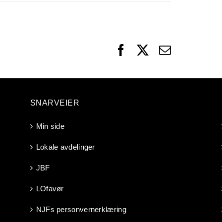
Facebook
X
Email
SNARVEIER
Min side
Lokale avdelinger
JBF
LOfavør
NJFs personvernerklæring