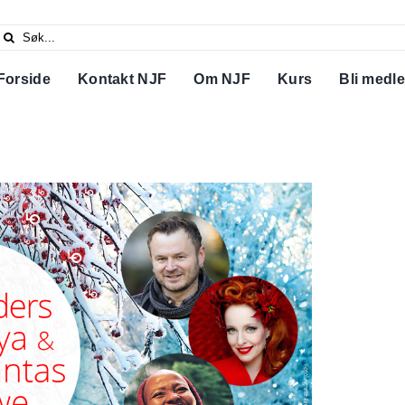
Search
or:
Forside
Kontakt NJF
Om NJF
Kurs
Bli medl