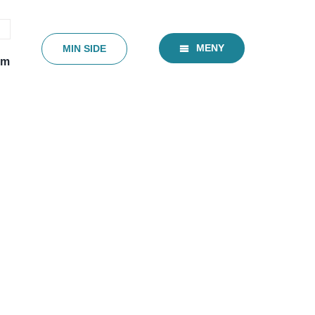
MENY
MIN SIDE
em