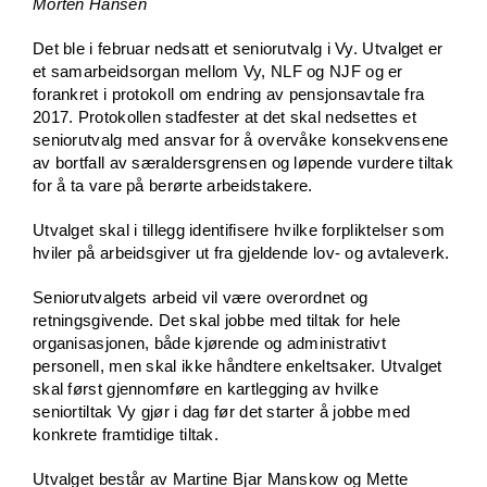
Morten Hansen
Det ble i februar nedsatt et seniorutvalg i Vy. Utvalget er
et samarbeidsorgan mellom Vy, NLF og NJF og er
forankret i protokoll om endring av pensjonsavtale fra
2017. Protokollen stadfester at det skal nedsettes et
seniorutvalg med ansvar for å overvåke konsekvensene
av bortfall av særaldersgrensen og løpende vurdere tiltak
for å ta vare på berørte arbeidstakere.
Utvalget skal i tillegg identifisere hvilke forpliktelser som
hviler på arbeidsgiver ut fra gjeldende lov- og avtaleverk.
Seniorutvalgets arbeid vil være overordnet og
retningsgivende. Det skal jobbe med tiltak for hele
organisasjonen, både kjørende og administrativt
personell, men skal ikke håndtere enkeltsaker. Utvalget
skal først gjennomføre en kartlegging av hvilke
seniortiltak Vy gjør i dag før det starter å jobbe med
konkrete framtidige tiltak.
Utvalget består av Martine Bjar Manskow og Mette