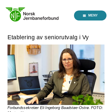
Skip
to
content
MENY
Etablering av seniorutvalg i Vy
Forbundssekretær Eli Ingeborg Baadstøe-Ostrø. FOTO: