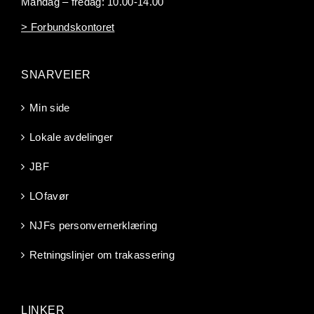
Mandag – fredag: 10.00-14.00
> Forbundskontoret
SNARVEIER
Min side
Lokale avdelinger
JBF
LOfavør
NJFs personvernerklæring
Retningslinjer om trakassering
LINKER