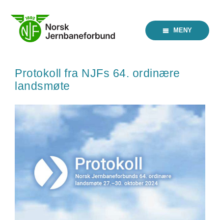
Skip
to
content
MENY
Protokoll fra NJFs 64. ordinære
landsmøte