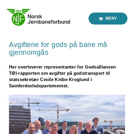
Skip
to
content
MENY
Avgiftene for gods på bane må
gjennomgås
Her overleverer representanter for Godsalliansen
TØI-rapporten om avgifter på godstransport til
statssekretær Cecile Knibe Kroglund i
Samferdselsdepartementet.