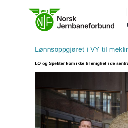
Skip
to
content
f
Lønnsoppgjøret i VY til mekli
LO og Spekter kom ikke til enighet i de sent