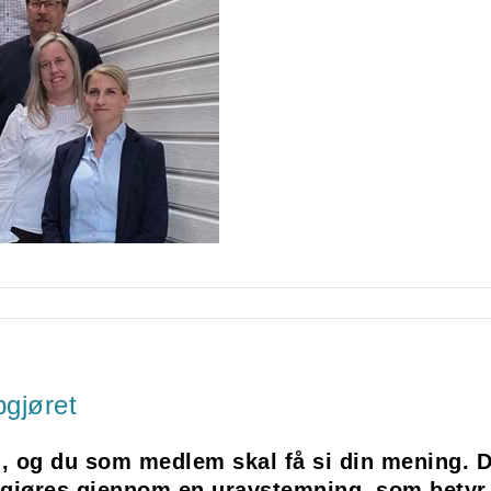
pgjøret
ng, og du som medlem skal få si din mening
t gjøres gjennom en uravstemning, som betyr