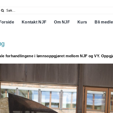
Search
or:
Forside
Kontakt NJF
Om NJF
Kurs
Bli medl
ng
rale forhandlingene i lønnsoppgjøret mellom NJF og VY. Oppgjør