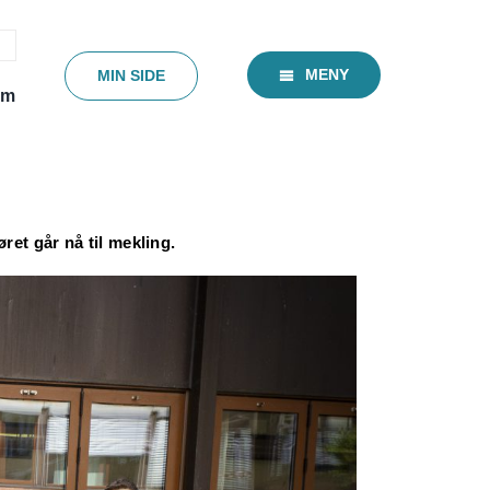
MENY
MIN SIDE
em
et går nå til mekling.