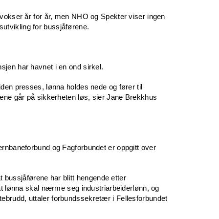
 vokser år for år, men NHO og Spekter viser ingen
nnsutvikling for bussjåførene.
jen har havnet i en ond sirkel.
den presses, lønna holdes nede og fører til
rene går på sikkerheten løs, sier Jane Brekkhus
ernbaneforbund og Fagforbundet er oppgitt over
at bussjåførene har blitt hengende etter
at lønna skal nærme seg industriarbeiderlønn, og
løftebrudd, uttaler forbundssekretær i Fellesforbundet