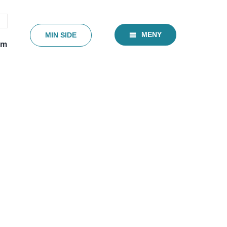
MENY
MIN SIDE
em