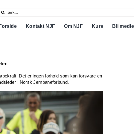
Search
or:
Forside
Kontakt NJF
Om NJF
Kurs
Bli medl
ter.
jøpekraft. Det er ingen forhold som kan forsvare en
undsleder i Norsk Jernbaneforbund.