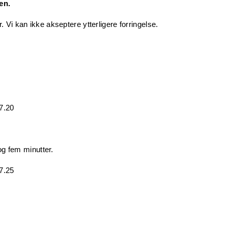
en.
 Vi kan ikke akseptere ytterligere forringelse.
17.20
 og fem minutter.
17.25