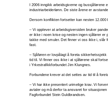
I 2006 inngikk arbeidsgiverne og bussjåførene en
industriarbeiderlønn. De siste årene er avstanden 
Dersom konflikten fortsetter kan nesten 12.000 bu
– Vi opplever at arbeidsgiversiden bruker pand
er ikke i noen krise og nesten ingen sjåfører er p
takke med smuler. Det finner vi oss ikke i, slår
fast.
– Sjåføren er lovpålagt å foreta sikkerhetssjekk
tid til. Vi finner oss ikke i at sjåførene skal forts
i Yrkestrafikkforbundet Jim Klungnes.
Forbundene krever at det settes av tid til å fore
– Vi har ikke presentert urimelige krav. Vi forven
avtaler og må derfor ta ansvaret for situasjonen v
Fagforbundet Stein Guldbrandsen.