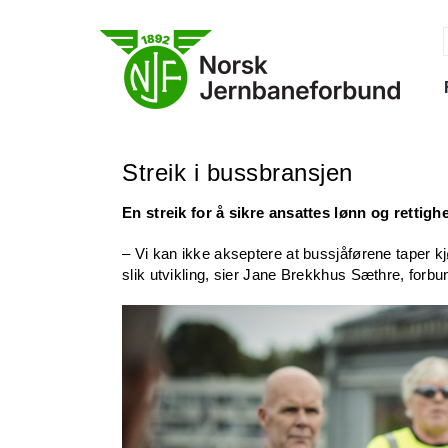
Skip
to
content
f
Streik i bussbransjen
En streik for å sikre ansattes lønn og rettighe
– Vi kan ikke akseptere at bussjåførene taper k
slik utvikling, sier Jane Brekkhus Sæthre, forb