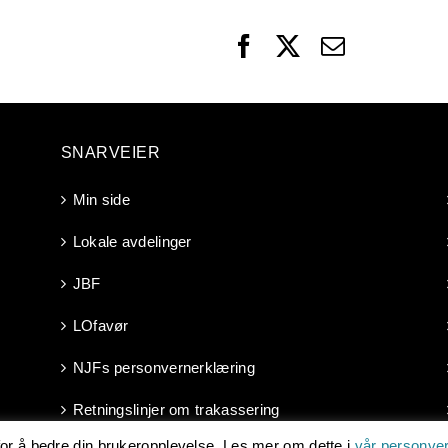
Facebook
X
Email
SNARVEIER
Min side
Lokale avdelinger
JBF
LOfavør
NJFs personvernerklæring
Retningslinjer om trakassering
 for å bedre din brukeropplevelse. Les mer om dette i
vår personver