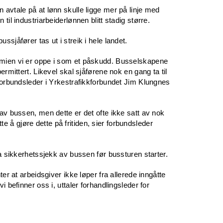
 avtale på at lønn skulle ligge mer på linje med
til industriarbeiderlønnen blitt stadig større.
ssjåfører tas ut i streik i hele landet.
emien vi er oppe i som et påskudd. Busselskapene
ermittert. Likevel skal sjåførene nok en gang ta til
 forbundsleder i Yrkestrafikkforbundet Jim Klungnes
 av bussen, men dette er det ofte ikke satt av nok
ette å gjøre dette på fritiden, sier forbundsleder
ta sikkerhetssjekk av bussen før bussturen starter.
ter at arbeidsgiver ikke løper fra allerede inngåtte
i befinner oss i, uttaler forhandlingsleder for