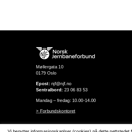
Møllergata 10
0179 Oslo
Epost:
njf@njf.no
Sentralbord:
23 06 83 53
Mandag – fredag: 10.00-14.00
> Forbundskontoret
Vi benytter informasjonskaplser (cookies) på dette nettstedet