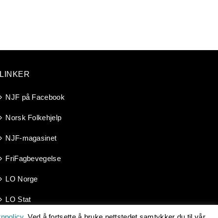
LINKER
NJF på Facebook
Norsk Folkehjelp
NJF-magasinet
FriFagbevegelse
LO Norge
LO Stat
npolicy
. Ved å fortsette å bruke nettstedet samtykker du til vår