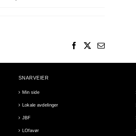
Facebook
X
Email
SNARVEIER
Min side
Lokale avdelinger
JBF
LOfavør