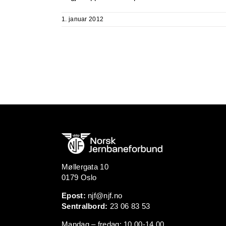
1. januar 2012
Møllergata 10
0179 Oslo
Epost:
njf@njf.no
Sentralbord:
23 06 83 53
Mandag – fredag: 10.00-14.00