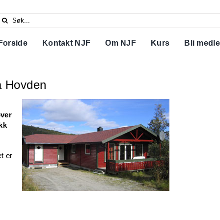
Search
or:
Forside
Kontakt NJF
Om NJF
Kurs
Bli medl
å Hovden
over
kk
t er