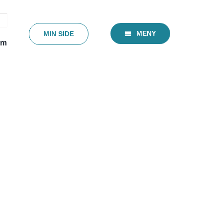
MENY
MIN SIDE
em