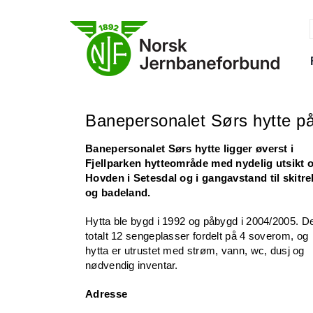
Skip
to
content
f
Banepersonalet Sørs hytte p
Banepersonalet Sørs hytte ligger øverst i
Fjellparken hytteområde med nydelig utsikt 
Hovden i Setesdal og i gangavstand til skitre
og badeland.
Hytta ble bygd i 1992 og påbygd i 2004/2005. De
totalt 12 sengeplasser fordelt på 4 soverom, og
hytta er utrustet med strøm, vann, wc, dusj og
nødvendig inventar.
Adresse