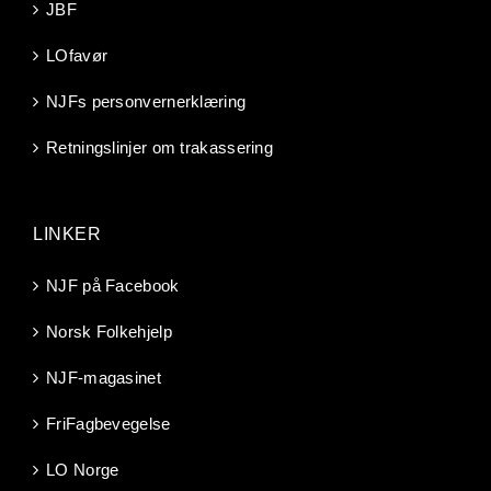
JBF
LOfavør
NJFs personvernerklæring
Retningslinjer om trakassering
LINKER
NJF på Facebook
Norsk Folkehjelp
NJF-magasinet
FriFagbevegelse
LO Norge