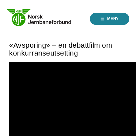
Skip
to
content
MENY
«Avsporing» – en debattfilm om
konkurranseutsetting