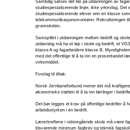
Samtidig satses det lite på utdanningen av fagar
studiespesialiserende linjer, ikke yrkesfag. Det 
studiespesialiserende elever enn en klasse som
telekommunikasjonsmontører. Rekrutteringen til y
grunnskolen.
Samspillet i utdanningen mellom bedrift og skole 
utdanning må ha et løp i skole og bedrift, et VG3
klasse A og fagarbeidere klasse B. Myndighetene 
med det offentlige til å ta inn en prosentandel l
virkemiddel.
Forslag til tiltak:
Norsk Jernbaneforbund mener det må kraftigere lu
økonomiske støtten til å ta inn lærlinger i bedri
Det bør legges et krav på offentlige bedrifter å 
arbeidsstyrken i en bedrift.
Lærerkreftene i videregående skole må være fagli
tilsvarende minimum fagbrev og teknisk fagskole e