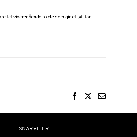
ttet videregående skole som gir et løft for
Facebook
X
Email
SNARVEIER