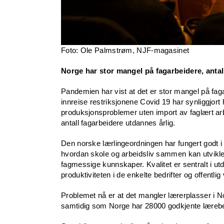
Foto: Ole Palmstrøm, NJF-magasinet
Norge har stor mangel på fagarbeidere, antal
Pandemien har vist at det er stor mangel på fag
innreise restriksjonene Covid 19 har synliggjor
produksjonsproblemer uten import av faglært arb
antall fagarbeidere utdannes årlig.
Den norske lærlingeordningen har fungert godt 
hvordan skole og arbeidsliv sammen kan utvikl
fagmessige kunnskaper. Kvalitet er sentralt i ut
produktiviteten i de enkelte bedrifter og offentli
Problemet nå er at det mangler lærerplasser i N
samtidig som Norge har 28000 godkjente lærebed