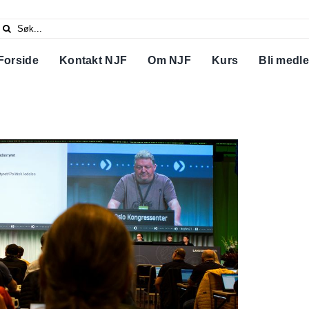
Search
or:
Forside
Kontakt NJF
Om NJF
Kurs
Bli medl