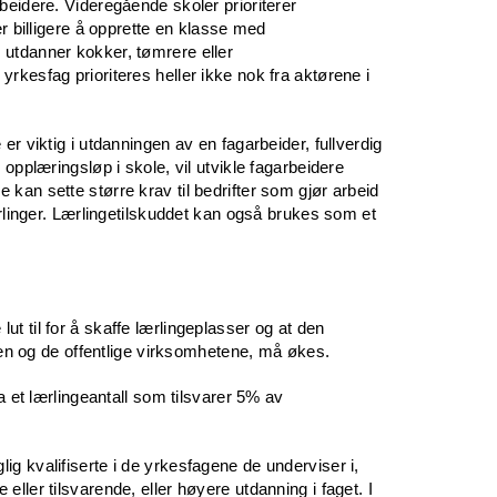
beidere. Videregående skoler prioriterer
er billigere å opprette en klasse med
 utdanner kokker, tømrere eller
rkesfag prioriteres heller ikke nok fra aktørene i
er viktig i utdanningen av en fagarbeider, fullverdig
 opplæringsløp i skole, vil utvikle fagarbeidere
kan sette større krav til bedrifter som gjør arbeid
ærlinger. Lærlingetilskuddet kan også brukes som et
t til for å skaffe lærlingeplasser og at den
ften og de offentlige virksomhetene, må økes.
ha et lærlingeantall som tilsvarer 5% av
g kvalifiserte i de yrkesfagene de underviser i,
ller tilsvarende, eller høyere utdanning i faget. I