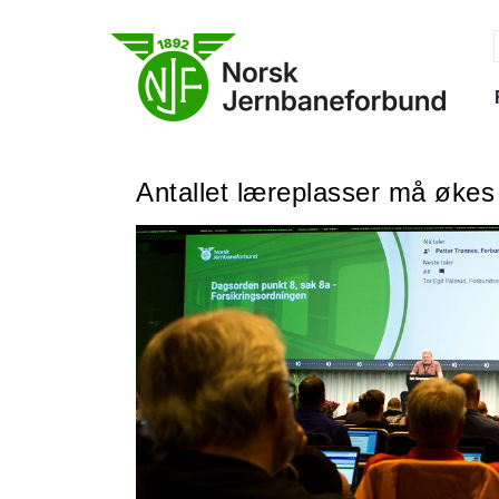
Skip
to
content
f
Antallet læreplasser må økes