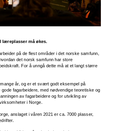
l læreplasser må økes.
arbeider på de flest områder i det norske samfunn,
t hvordan det norsk samfunn har store
eidskraft. For å unngå dette må at et langt større
i mange år, og er et svært godt eksempel på
e gode fagarbeidere, med nødvendige teoretiske og
danningen av fagarbeidere og for utvikling av
g virksomheter i Norge.
orge, anslaget i våren 2021 er ca. 7000 plasser,
rifter.