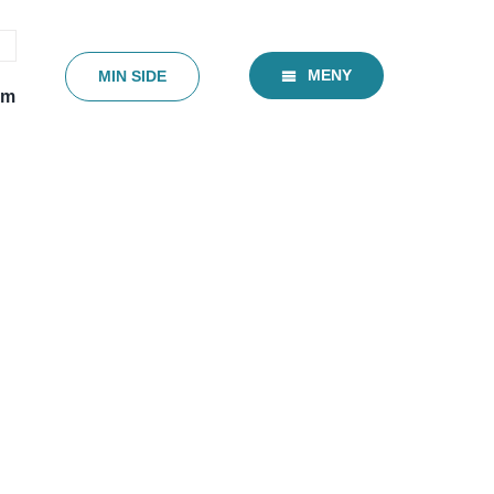
MENY
MIN SIDE
em