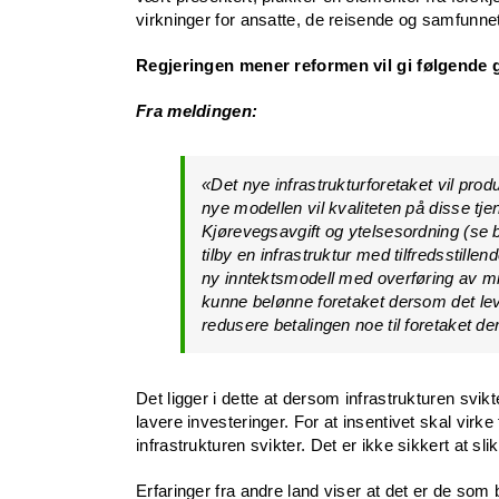
virkninger for ansatte, de reisende og samfunnet
Regjeringen mener reformen vil gi følgende 
Fra meldingen:
«Det nye infrastrukturforetaket vil prod
nye modellen vil kvaliteten på disse tje
Kjørevegsavgift og ytelsesordning (se bo
tilby en infrastruktur med tilfredsstille
ny inntektsmodell med overføring av midl
kunne belønne foretaket dersom det leve
redusere betalingen noe til foretaket d
Det ligger i dette at dersom infrastrukturen svikte
lavere investeringer. For at insentivet skal virke
infrastrukturen svikter. Det er ikke sikkert at sli
Erfaringer fra andre land viser at det er de so