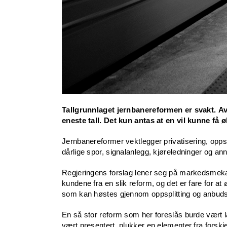
Tallgrunnlaget jernbanereformen er svakt. Avs
eneste tall. Det kun antas at en vil kunne få
Jernbanereformer vektlegger privatisering, opps
dårlige spor, signalanlegg, kjøreledninger og ann
Regjeringens forslag lener seg på markedsmekan
kundene fra en slik reform, og det er fare for at
som kan høstes gjennom oppsplitting og anbud
En så stor reform som her foreslås burde vært lan
vært presentert, plukker en elementer fra forskje