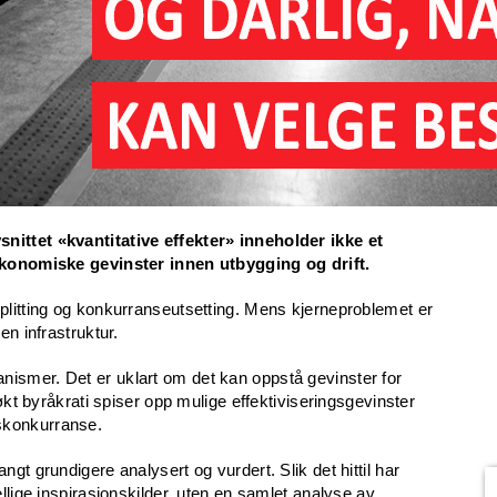
nittet «kvantitative effekter» inneholder ikke et
 økonomiske gevinster innen utbygging og drift.
plitting og konkurranseutsetting. Mens kjerneproblemet er
en infrastruktur.
ismer. Det er uklart om det kan oppstå gevinster for
 økt byråkrati spiser opp mulige effektiviseringsgevinster
skonkurranse.
gt grundigere analysert og vurdert. Slik det hittil har
llige inspirasjonskilder, uten en samlet analyse av