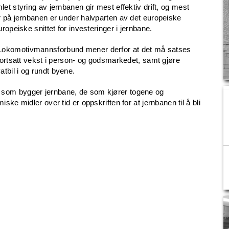
et styring av jernbanen gir mest effektiv drift, og mest
r på jernbanen er under halvparten av det europeiske
ropeiske snittet for investeringer i jernbane.
Lokomotivmannsforbund mener derfor at det må satses
fortsatt vekst i person- og godsmarkedet, samt gjøre
ivatbil i og rundt byene.
 som bygger jernbane, de som kjører togene og
ske midler over tid er oppskriften for at jernbanen til å bli