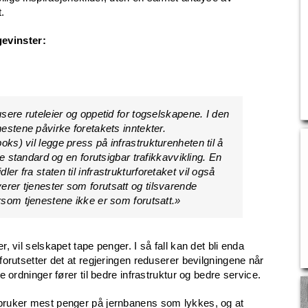
.
gevinster:
usere ruteleier og oppetid for togselskapene. I den
nestene påvirke foretakets inntekter.
ks) vil legge press på infrastrukturenheten til å
nde standard og en forutsigbar trafikkavvikling. En
er fra staten til infrastrukturforetaket vil også
rer tjenester som forutsatt og tilsvarende
ersom tjenestene ikke er som forutsatt.»
r, vil selskapet tape penger. I så fall kan det bli enda
 forutsetter det at regjeringen reduserer bevilgningene når
ke ordninger fører til bedre infrastruktur og bedre service.
m bruker mest penger på jernbanens som lykkes, og at